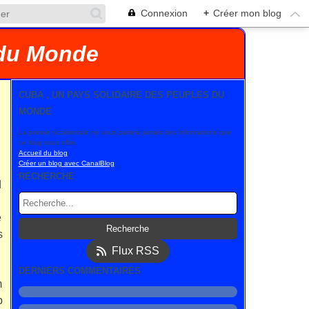
Connexion
+
Créer mon blog
 du Monde
CUBA , UN PAYS SOLIDAIRE DES PEUPLES DU
MONDE
La presse occidentale ne vous parlera jamais des informations que
ce blog vous offre.
Accueil du blog
Créer un blog avec CanalBlog
RECHERCHE
d
e
s
Flux RSS
DERNIERS COMMENTAIRES
m
p