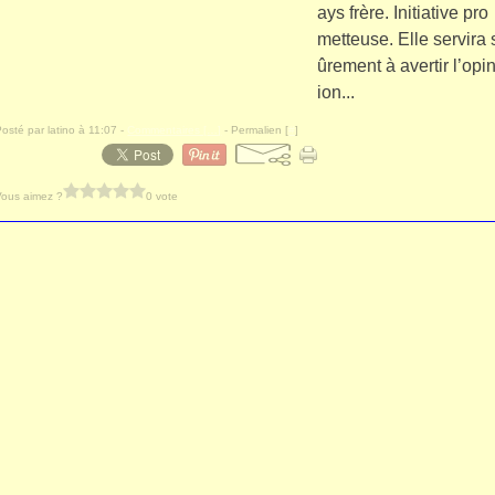
ays frère. Initiative pro
metteuse. Elle servira 
ûrement à avertir l’opi
ion...
Posté par latino à 11:07 -
Commentaires [
…
]
- Permalien [
#
]
Vous aimez ?
0 vote