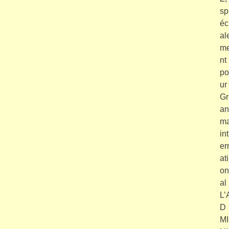
sp
éc
al
m
nt
po
ur
Gr
an
m
int
er
ati
on
al
L’
D
MI