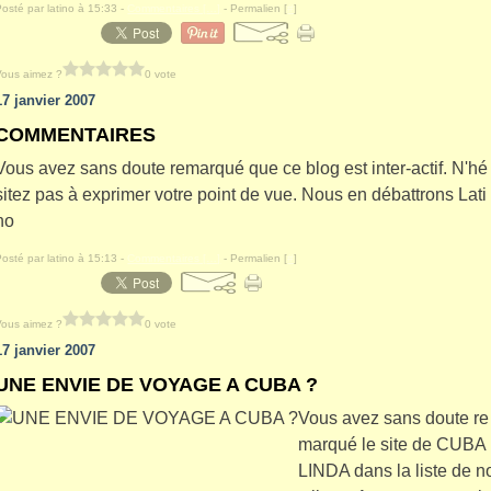
Posté par latino à 15:33 -
Commentaires [
…
]
- Permalien [
#
]
Vous aimez ?
0 vote
17 janvier 2007
COMMENTAIRES
Vous avez sans doute remarqué que ce blog est inter-actif. N'hé
sitez pas à exprimer votre point de vue. Nous en débattrons Lati
no
Posté par latino à 15:13 -
Commentaires [
…
]
- Permalien [
#
]
Vous aimez ?
0 vote
17 janvier 2007
UNE ENVIE DE VOYAGE A CUBA ?
Vous avez sans doute re
marqué le site de CUBA
LINDA dans la liste de n