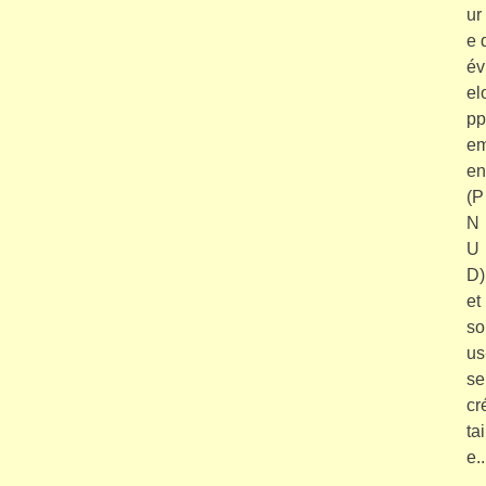
ur 
e 
év
el
pp
e
en
(P
N
U
D)
et
so
us
se
cr
tai
e..