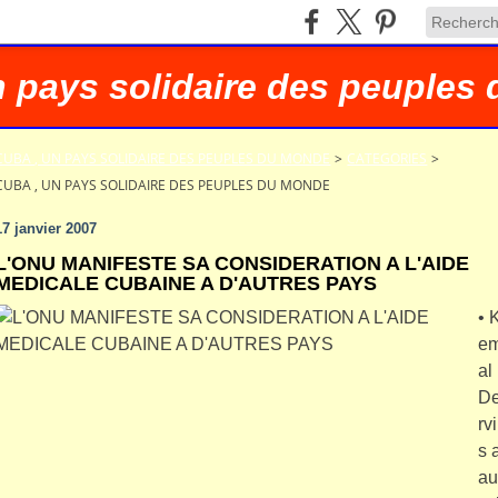
n pays solidaire des peuples
CUBA , UN PAYS SOLIDAIRE DES PEUPLES DU MONDE
>
CATEGORIES
>
CUBA , UN PAYS SOLIDAIRE DES PEUPLES DU MONDE
17 janvier 2007
L'ONU MANIFESTE SA CONSIDERATION A L'AIDE
MEDICALE CUBAINE A D'AUTRES PAYS
• 
e
al
D
rvi
s 
au