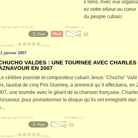
s liens. Avec eux organi
ez votre séjour au coeur
du peuple cubain.
Posté par latino à 10:36 -
Commentaires [
…
]
- Permalien [
#
]
Vous aimez ?
0 vote
11 janvier 2007
CHUCHO VALDES : UNE TOURNEE AVEC CHARLES
AZNAVOUR EN 2007
Le célèbre pianiste et compositeur cubain Jesus "Chucho" Vald
és, lauréat de cinq Prix Grammy, a annoncé qu´il effectuera, en 
007, une tournée avec le géant de la chanson française, Charle
Aznavour, pour promotionner le disque qu’ils ont enregistré dan
s...
Posté par latino à 23:04 -
Commentaires [
…
]
- Permalien [
#
]
Vous aimez ?
0 vote