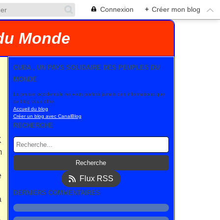
Connexion
+
Créer mon blog
 du Monde
CUBA , UN PAYS SOLIDAIRE DES PEUPLES DU
MONDE
La presse occidentale ne vous parlera jamais des informations que
ce blog vous offre.
Accueil du blog
Créer un blog avec CanalBlog
RECHERCHE
K
m
e
Flux RSS
DERNIERS COMMENTAIRES
a