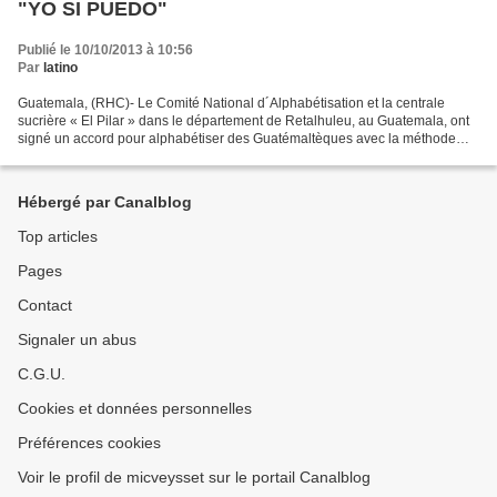
"YO SI PUEDO"
Publié le 10/10/2013 à 10:56
Par
latino
Guatemala, (RHC)- Le Comité National d´Alphabétisation et la centrale
sucrière « El Pilar » dans le département de Retalhuleu, au Guatemala, ont
signé un accord pour alphabétiser des Guatémaltèques avec la méthode
cubaine « Yo sí puedo » (Moi, oui, je...
Hébergé par Canalblog
Top articles
Pages
Contact
Signaler un abus
C.G.U.
Cookies et données personnelles
Préférences cookies
Voir le profil de micveysset sur le portail Canalblog